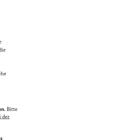
e
die
ehe
en.
Bitte
i der
es