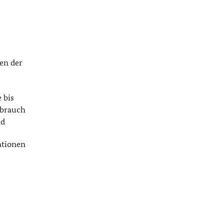
en der
 bis
ebrauch
nd
ationen