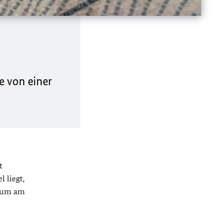
e von einer
t
 liegt,
raum am