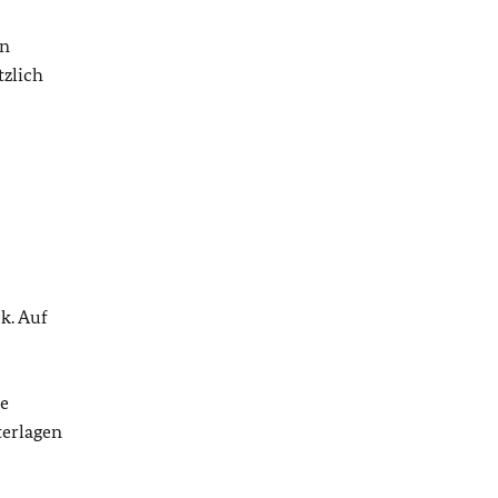
in
tzlich
k. Auf
se
terlagen