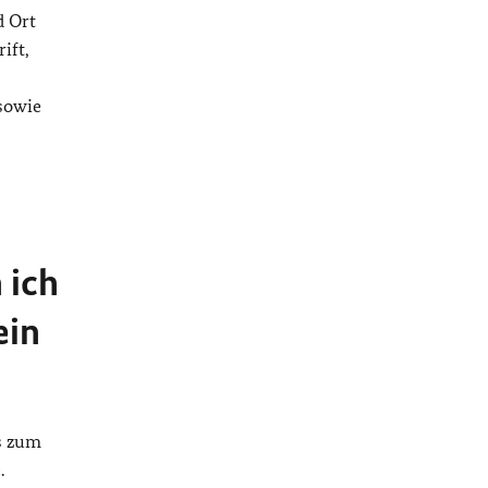
d Ort
ift,
sowie
 ich
ein
s zum
.