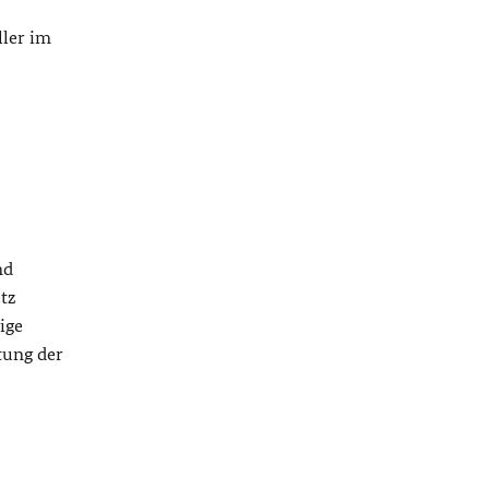
ler im
nd
tz
ige
tung der