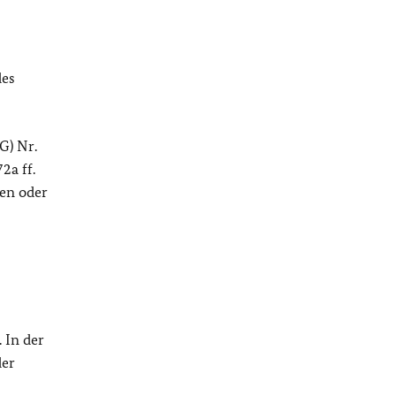
des
G) Nr.
2a ff.
ten oder
 In der
der