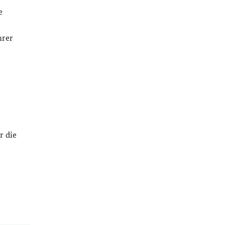
e
hrer
r die