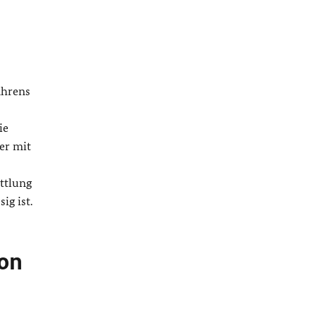
ahrens
ie
er mit
ittlung
ig ist.
son