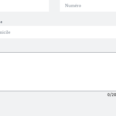
le
0/2