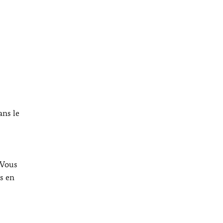
ans le
 Vous
s en