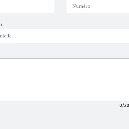
le
0/2