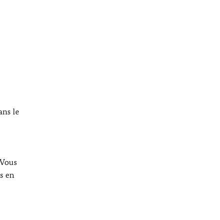
ans le
 Vous
s en