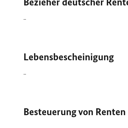
Bezieher deutscher Rent
...
Lebensbescheinigung
...
Besteuerung von Renten
...